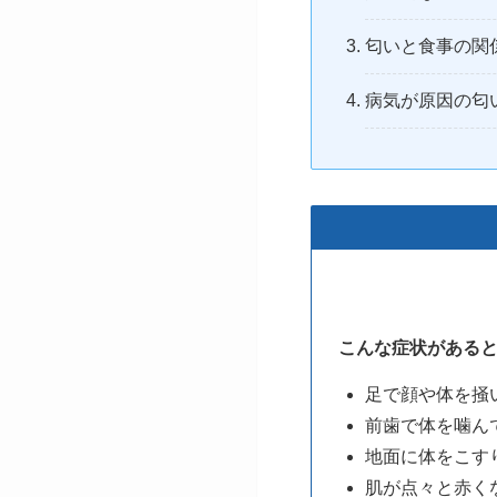
匂いと食事の関
病気が原因の匂
こんな症状がある
足で顔や体を掻
前歯で体を噛ん
地面に体をこす
肌が点々と赤く