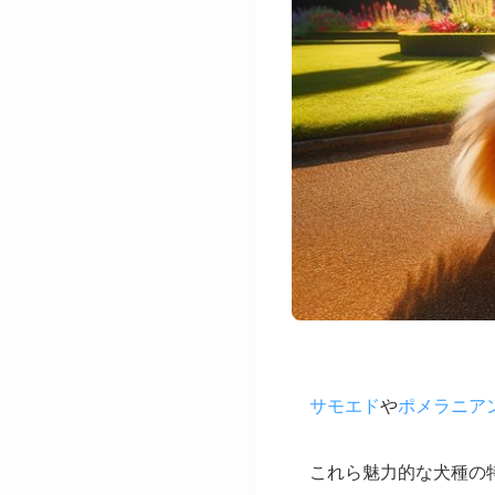
サモエド
や
ポメラニア
これら魅力的な犬種の