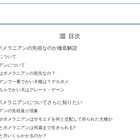
目次
ポメラニアンの先祖なのか徹底解説
について
アンについて
はポメラニアンの祖先なの？
アンで一番でかい犬種は？デカポメ
ちゃでかい犬はグレート・デーン
ポメラニアンについてさらに知りたい
アンの先祖返り現象
やポメラニアンはサモエドを何と交配して作られた犬種か
とポメラニアンは何歳まで生きられる?
と月いくらかかるのか？