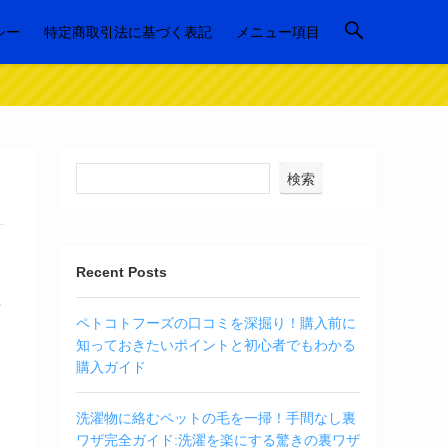
シー
特定商取引法に基づく表記
メニュー項目
検索
Recent Posts
説
ペトコトフーズの口コミを深掘り！購入前に
知っておきたいポイントと初心者でもわかる
購入ガイド
洗濯物に絡むペットの毛を一掃！手間なし裏
ワザ完全ガイド:洗濯を楽にする驚きの裏ワザ