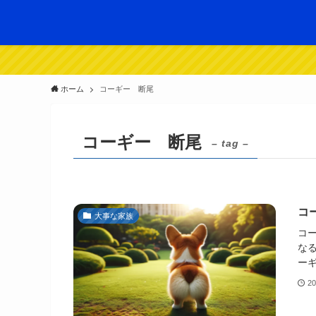
ホーム
コーギー 断尾
コーギー 断尾
– tag –
コ
大事な家族
コ
な
ーギ
2