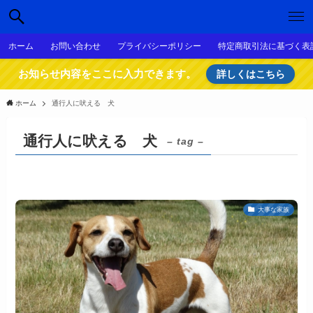
ホーム
お問い合わせ
プライバシーポリシー
特定商取引法に基づく表
お知らせ内容をここに入力できます。
詳しくはこちら
ホーム
通行人に吠える 犬
通行人に吠える 犬
– tag –
大事な家族