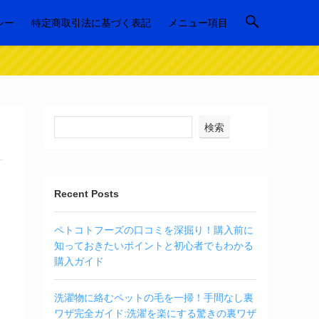
シー
特定商取引法に基づく表記
メニュー項目
検索
Recent Posts
ペトコトフーズの口コミを深掘り！購入前に
知っておきたいポイントと初心者でもわかる
購入ガイド
洗濯物に絡むペットの毛を一掃！手間なし裏
ワザ完全ガイド:洗濯を楽にする驚きの裏ワザ