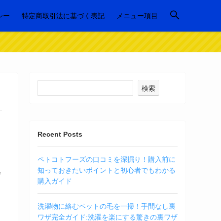
シー
特定商取引法に基づく表記
メニュー項目
検索
Recent Posts
ペトコトフーズの口コミを深掘り！購入前に
知っておきたいポイントと初心者でもわかる
情
購入ガイド
洗濯物に絡むペットの毛を一掃！手間なし裏
ワザ完全ガイド:洗濯を楽にする驚きの裏ワザ