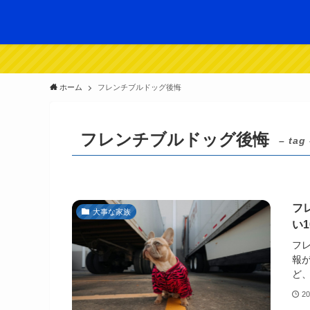
ホーム
フレンチブルドッグ後悔
フレンチブルドッグ後悔
– tag
フ
大事な家族
い
フ
報
ど、
2