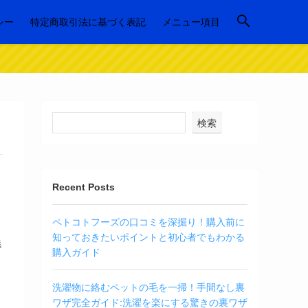
シー
特定商取引法に基づく表記
メニュー項目
検索
Recent Posts
ペトコトフーズの口コミを深掘り！購入前に
知っておきたいポイントと初心者でもわかる
魅
購入ガイド
洗濯物に絡むペットの毛を一掃！手間なし裏
ワザ完全ガイド:洗濯を楽にする驚きの裏ワザ