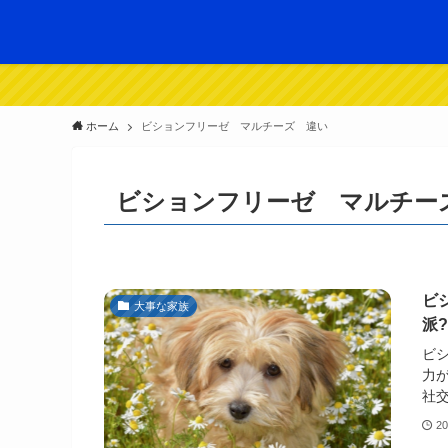
ホーム
ビションフリーゼ マルチーズ 違い
ビションフリーゼ マルチー
ビ
大事な家族
派
ビ
力
社交
2