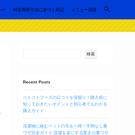
シー
特定商取引法に基づく表記
メニュー項目
検索
Recent Posts
読
ペトコトフーズの口コミを深掘り！購入前に
知っておきたいポイントと初心者でもわかる
購入ガイド
い
洗濯物に絡むペットの毛を一掃！手間なし裏
ワザ完全ガイド:洗濯を楽にする驚きの裏ワザ