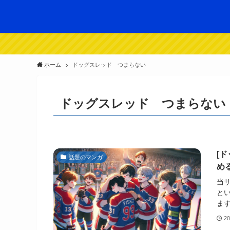
ホーム
ドッグスレッド つまらない
ドッグスレッド つまらない
[
話題のマンガ
め
当
と
ます
2