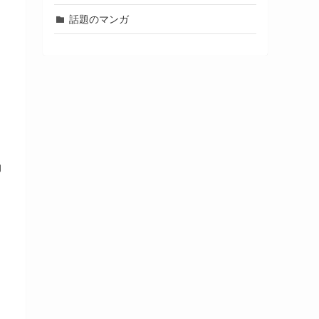
ま
話題のマンガ
的
し