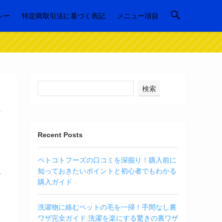
シー
特定商取引法に基づく表記
メニュー項目
検索
Recent Posts
ペトコトフーズの口コミを深掘り！購入前に
知っておきたいポイントと初心者でもわかる
す
購入ガイド
る
洗濯物に絡むペットの毛を一掃！手間なし裏
ワザ完全ガイド:洗濯を楽にする驚きの裏ワザ