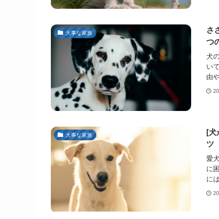
さ
大事な家族
つ
犬
い
由や
2
[
大事な家族
ツ
愛
に
には
2