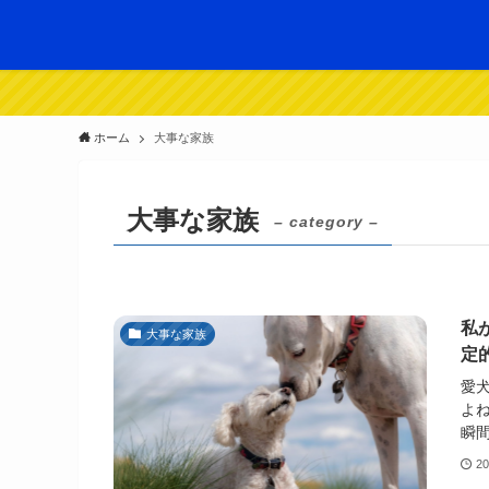
ホーム
大事な家族
大事な家族
– category –
私
大事な家族
定
愛
よ
瞬間
2