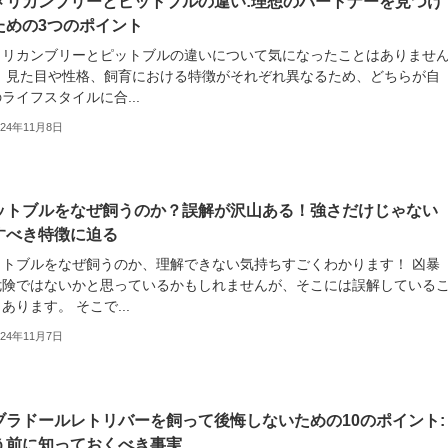
メリカンブリーとピットブルの違い:理想のパートナーを見つけ
ための3つのポイント
メリカンブリーとピットブルの違いについて気になったことはありませ
？ 見た目や性格、飼育における特徴がそれぞれ異なるため、どちらが自
ライフスタイルに合...
024年11月8日
ットブルをなぜ飼うのか？誤解が沢山ある！強さだけじゃない
すべき特徴に迫る
ットブルをなぜ飼うのか、理解できない気持ちすごくわかります！ 凶暴
危険ではないかと思っているかもしれませんが、そこには誤解している
あります。 そこで...
024年11月7日
ブラドールレトリバーを飼って後悔しないための10のポイント:
う前に知っておくべき事実