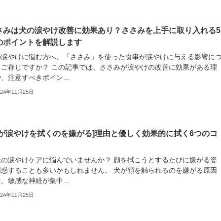
さみは犬の涙やけ改善に効果あり？ささみを上手に取り入れる5
のポイントを解説します
の涙やけに悩む方へ。「ささみ」を使った食事が涙やけに与える影響に
てご存じですか？ この記事では、ささみが涙やけの改善に効果がある理
、注意すべきポイン...
024年11月25日
犬が涙やけを拭くのを嫌がる]理由と優しく効果的に拭く6つのコ
犬の涙やけケアに悩んでいませんか？ 顔を拭こうとするたびに嫌がる姿
困惑することも多いかもしれません。 犬が顔を触られるのを嫌がる原因
、敏感な神経が集中...
024年11月25日