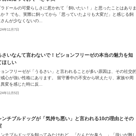
ブラドールの可愛らしさに惹かれて「飼いたい！」と思ったことはあり
んか？ でも、実際に飼ってから「思っていたよりも大変だ」と感じる飼
さんが少なくないの...
024年11月7日
るさいなんて言わないで！ビションフリーゼの本当の魅力を知
てほしい
ションフリーゼが「うるさい」と言われることが多い原因は、その社交
警戒心が強い性格にあります。 留守番中の不安から吠えたり、家族や周
異変を感じた時に反...
024年11月5日
レンチブルドッグが「気持ち悪い」と言われる10の理由とその
実
レンチブルドッグを飼ってみたけれど、「なんだか臭う…」「扱いが難