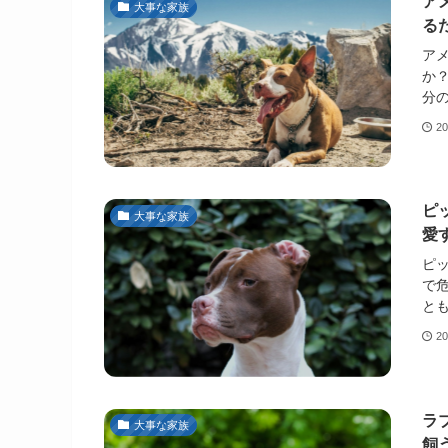
ア
大事な家族
る
ア
か
分の
2
ピ
大事な家族
愛
ピ
で
とも
2
ラ
大事な家族
飼