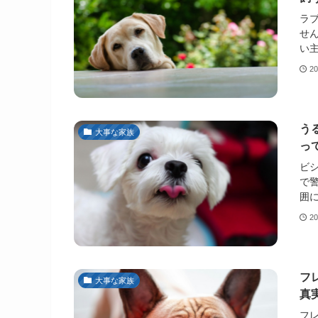
ラ
せ
い主
2
う
大事な家族
っ
ビ
で
囲に
2
フ
大事な家族
真
フ