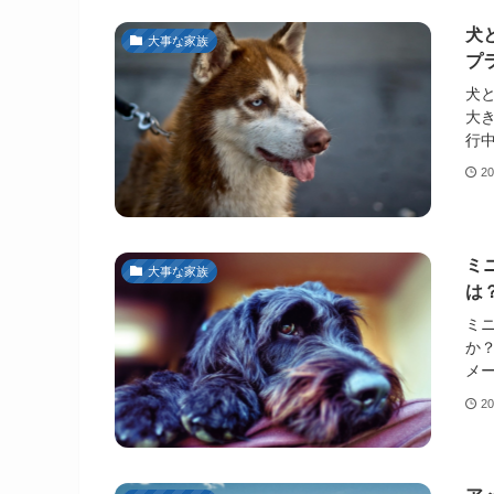
犬
大事な家族
プ
犬
大
行中
2
ミ
大事な家族
は
ミ
か
メー
2